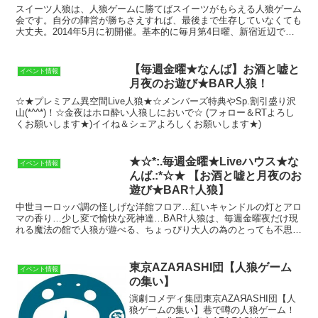
スイーツ人狼は、人狼ゲームに勝てばスイーツがもらえる人狼ゲーム
会です。自分の陣営が勝ちさえすれば、最後まで生存していなくても
大丈夫。2014年5月に初開催。基本的に毎月第4日曜、新宿近辺で開
催しています。昼夜二部制を取り、ちょっとだけやって...
【毎週金曜★なんば】お酒と嘘と
イベント情報
月夜のお遊び★BAR人狼！
☆★プレミアム異空間Live人狼★☆メンバーズ特典やSp.割引盛り沢
山(*^^*)！☆金夜はホロ酔い人狼しにおいで☆ (フォロー＆RTよろし
くお願いします★)イイね＆シェアよろしくお願いします★)
★☆*:.毎週金曜★Liveハウス★な
イベント情報
んば.:*☆★ 【お酒と嘘と月夜のお
遊び★BAR†人狼】
中世ヨーロッパ調の怪しげな洋館フロア…紅いキャンドルの灯とアロ
マの香り…少し変で愉快な死神達…BAR†人狼は、毎週金曜夜だけ現
れる魔法の館で人狼が遊べる、ちょっぴり大人の為のとっても不思議
なプレミアムBAR…★ってコンセプト作ってやってます...
東京AZAЯASHI団【人狼ゲーム
イベント情報
の集い】
演劇コメディ集団東京AZAЯASHI団【人
狼ゲームの集い】巷で噂の人狼ゲーム！