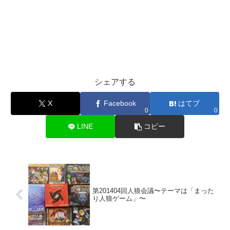
シェアする
X
Facebook
はてブ
0
0
LINE
コピー
第201404回人狼会議〜テーマは「まった
り人狼ゲーム」〜