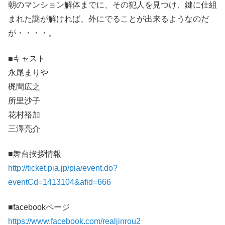
朝のマンション解体までに、その犯人を見つけ、鍵に仕組
まれた謎が解ければ、外にでることが出来るようなのだ
が・・・・。
■キャスト
永尾まりや
梶間広之
所里沙子
花村裕加
三澤亮介
■舞台挨拶情報
http://ticket.pia.jp/pia/event.do?
eventCd=1413104&afid=666
■facebookページ
https://www.facebook.com/realjinrou2