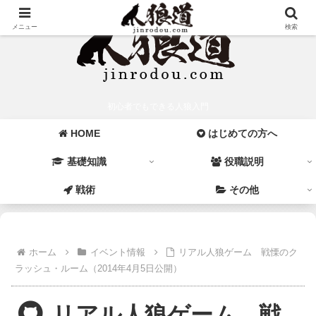
メニュー
検索
初心者でもできる人狼入門
HOME
はじめての方へ
基礎知識
役職説明
戦術
その他
ホーム
イベント情報
リアル人狼ゲーム 戦慄のク
ラッシュ・ルーム（2014年4月5日公開）
リアル人狼ゲーム 戦