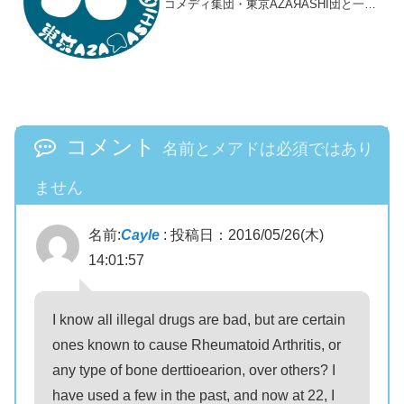
コメディ集団・東京AZAЯASHI団と一緒
に人狼ゲームをしませんか？・人狼ゲー
ムに興味のある方！・お芝居に興味のあ
る方！・未経験者、人狼を知らない人も
オーケー！・...
コメント
名前とメアドは必須ではあり
ません
名前:
Cayle
:
投稿日：2016/05/26(木)
14:01:57
I know all illegal drugs are bad, but are certain
ones known to cause Rheumatoid Arthritis, or
any type of bone derttioearion, over others? I
have used a few in the past, and now at 22, I