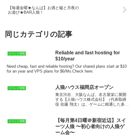
【毎週金曜★なんば】お酒と嘘と月夜の
お遊び★BAR人狼！
同じカテゴリの記事
Reliable and fast hosting for
イベント情報
$10/year
Need cheap, fast and reliable hosting? Our shared plans start at $10
for an year and VPS plans for $6/Mo.Check here:
人狼ハウス福岡店オープン
イベント情報
東京渋谷、大阪なんば、名古屋栄に展開
する【人狼ハウス株式会社】（代表取締
役 佐藤 翔太）は、ゲームに精通した多く
のスタッフによって、1人から楽しめる人
狼専門店の人狼HOUSEを運営し、人気を
博しています。2014年8月に東京の渋谷で
【毎月第4日曜＠新宿近辺】スイ
イベント情報
オープン...
ーツ人狼 〜初心者向けの人狼ゲ
ーム会〜