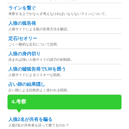
ライン
を繋ぐ
考察する上でかならず考えなければいならないラインについて。
人狼の狐告発
人狼サイドによる狐の告発方法を解説。
定石/セオリー
ごく一般的な定石について説明。
人狼の身内切り
決まれば強い人狼サイドの諸刃の剣戦術。
人狼の嘘狐告発でLWを囲う
人狼サイドによるリスキーな戦術。
占い師の結果隠し
占い師による比較的よく使われる戦術。
4.考察
人狼2名が共有を騙る
人狼2名が共有者を語って勝てるのか？