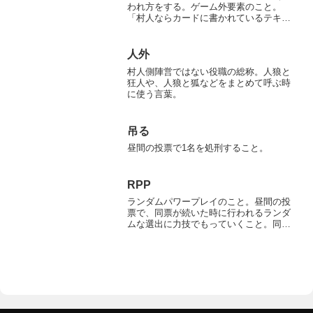
われ方をする。ゲーム外要素のこと。
「村人ならカードに書かれているテキス
トを読み上げてみろ」「○○さんは人狼の
時鼻がピクピクする」 「夜のターンで横
の○○さんがゴソゴソ動いてたから人狼だ
人外
と思う」など、これ...
村人側陣営ではない役職の総称。人狼と
狂人や、人狼と狐などをまとめて呼ぶ時
に使う言葉。
吊る
昼間の投票で1名を処刑すること。
RPP
ランダムパワープレイのこと。昼間の投
票で、同票が続いた時に行われるランダ
ムな選出に力技でもっていくこと。同票
が続くと、同数のプレイヤーの中からラ
ンダムで吊る人を選ぶルールの場合に使
用可能。