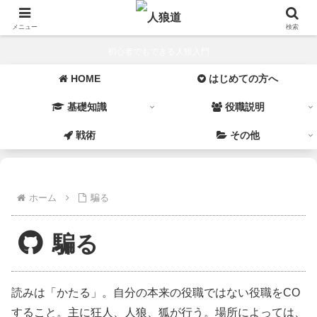
メニュー
検索
初心者でもできる人狼入門
HOME
はじめての方へ
基礎知識
役職説明
戦術
その他
ホーム
騙る
騙る
読みは「かたる」。自分の本来の役職ではない役職をCO
すること。主に狂人、人狼、狐が行う。場所によっては、