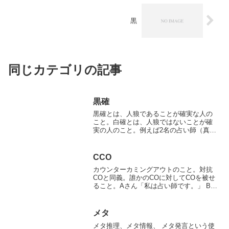
黒
同じカテゴリの記事
黒確
黒確とは、人狼であることが確実な人の
こと。白確とは、人狼ではないことが確
実の人のこと。例えば2名の占い師（真ー
偽）の両方から黒が出れば、その人は確
実に人狼だと言える。
CCO
カウンターカミングアウトのこと。対抗
COと同義。誰かのCOに対してCOを被せ
ること。Aさん「私は占い師です。」 Bさ
ん「私は占い師です。」 この場合Bさん
が後から同じ占い師のCOをしているの
で、CCOと言える。
メタ
メタ推理、メタ情報、 メタ発言という使