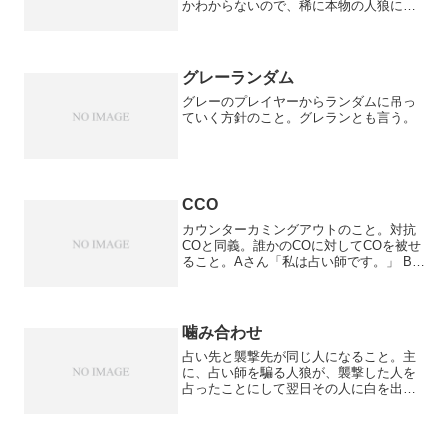
かわからないので、稀に本物の人狼に対
して黒を出してしまうことがある。
グレーランダム
グレーのプレイヤーからランダムに吊っ
ていく方針のこと。グレランとも言う。
CCO
カウンターカミングアウトのこと。対抗
COと同義。誰かのCOに対してCOを被せ
ること。Aさん「私は占い師です。」 Bさ
ん「私は占い師です。」 この場合Bさん
が後から同じ占い師のCOをしているの
で、CCOと言える。
噛み合わせ
占い先と襲撃先が同じ人になること。主
に、占い師を騙る人狼が、襲撃した人を
占ったことにして翌日その人に白を出す
こと。グレーが狭まらない。