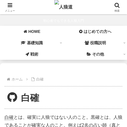
メニュー
検索
初心者でもできる人狼入門
HOME
はじめての方へ
基礎知識
役職説明
戦術
その他
ホーム
白確
白確
白確
とは、確実に人狼ではない人のこと。黒確とは、人狼
であることが確実な人のこと。例えば2名の占い師（真と